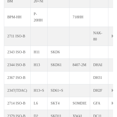
BM
20+NI
P-
BPM-HH
718HH
20HH
NAK-
2711 ISO-B
KT
80
2343 ISO-B
H11
SKD6
2344 ISO-B
H13
SKD61
8407-2M
DHAI
2367 ISO-B
DH31
2347(TDAC)
H13+S
SD61+S
DH2F
KT
2714 ISO-B
L6
SKT4
SOMDIE
GFA
KT
2379 ISO-B
D2
SKD11
XW41
DC11