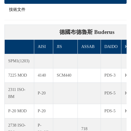
技術文件
德國布德魯斯 Buderus
AISI
JIS
ASSAB
DAIDO
KO
SPM1(1203)
7225 MOD
4140
SCM440
PDS-3
KT
2311 ISO-
P-20
PDS-5
KT
BM
P-20 MOD
P-20
PDS-5
KT
2738 ISO-
P-
718