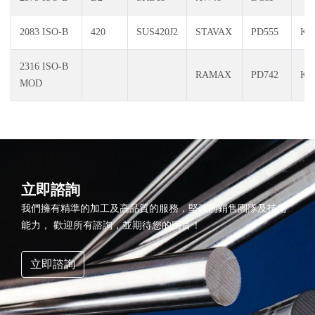
2083 ISO-B
420
SUS420J2
STAVAX
PD555
KT
2316 ISO-B
RAMAX
PD742
KT
MOD
立即諮詢
我們擁有精準的加工及高品質的服務，堅強的銷售團隊及技術
能力，
歡迎所有諮詢，並期待您的回音！
立即諮詢